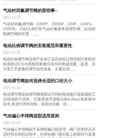
气动衬四氟调节阀的那些事~
2021-11-23
气动衬四氟调节阀（ZJHPF、ZJHMP、ZJHP、ZJHFG、
ZSHFR） ZMXA/BPF型气动衬氟塑单座调节阀，自动控
制调节阀的开度，......
电动比例调节阀的安装规范和重要性
2021-11-23
电动比例调节阀适用于各种工业自动化过程控制计算机控
制系统(DCS)与系统和测量仪表共同构成流量，温度，压
力等工艺参数的调节自控设备。主要应用......
电动调节阀如何选择合适的口径大小
2021-11-23
电动调节阀是由调节阀体配以不同的电动执行器组成的工
业现场执行仪表，它接受调节器输出的4-20mA或者脉冲
信号,来进行闭环控制，实现对流量、压......
气动偏心半球阀选型适用原则
2021-11-23
气动偏心半球阀由于采用机械凸轮原理，阀门关闭件从开
启时到关闭的过程中，作用在阀门密封面上的密封力是逐