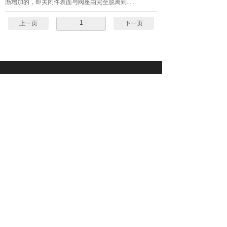
渐增加的，即关闭件表面与阀座由完全脱离到......
1
上一页
下一页
地址：上海市松江区胡甪路117号
电话：021-51692244 67862099
67879689
传真：021-67868980
邮箱：shengcpv@vip.163.com