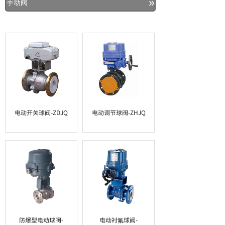
»
手动阀
电动开关球阀-ZDJQ
电动调节球阀-ZHJQ
防爆型电动球阀-
电动衬氟球阀-