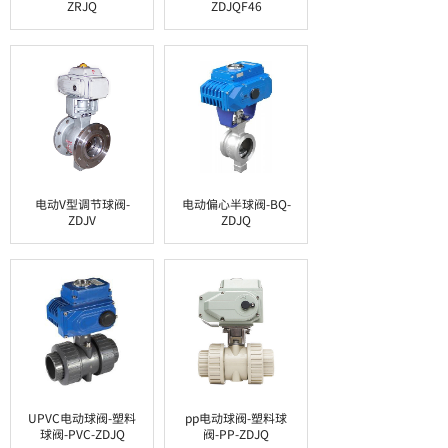
ZRJQ
ZDJQF46
电动V型调节球阀-
电动偏心半球阀-BQ-
ZDJV
ZDJQ
UPVC电动球阀-塑料
pp电动球阀-塑料球
球阀-PVC-ZDJQ
阀-PP-ZDJQ