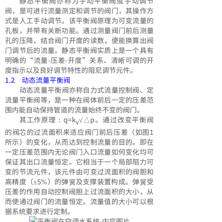
静态平衡阀亦称为手动平衡阀或手动调节
阀，是可进行流量测定和调节的阀门，其操作方
式是人工手动调节。该平衡阀原理为可变流量的
孔板，并带有关断功能。通过测量阀门前后测量
孔的压降，结合阀门开度的读数，便能换算出阀
门调节后的流量。静态平衡阀实质上是一个具有
明确的“流量-压差-开度”关系、清晰可调的开
度指示以及良好调节特性的阻尼调节元件。
1.2 动态流量平衡阀
动态流量平衡阀亦称自力式流量控制阀、定
流量平衡阀等，是一种在阀体前后一定的压差范
围内能自动保持管道的流量始终不变的阀门。
其工作原理：q=k
√△p。通过改变平衡阀
v
的阀芯的过流面积来适应阀门前后压差（如图1
所示）的变化，从而达到控制流量的目的。即在
一定压差范围内无论阀门入口流量如何变化均可
保证其出口流量恒定。它相当于一个局部阻力可
变的节流元件，该元件由可变过流面积的阀胆和
高精度（±5%）的弹簧及支撑装置构成。弹簧受
压差的作用自动控制阀胆上过流面积的大小，从
而使通过阀门的流量恒定。流量值的大小可以根
据系统要求进行定制。