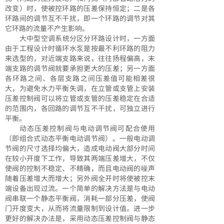
改变）时，使被控环路的压差保持恒定；二是各
环路间的调节互不干扰，即一个环路的调节对其
它环路的流量不产生影响。
大中型空调系统分区分环路设计时，一方面
由于工程设计时循环水泵是按最不利环路的阻力
来选型的，对近端支路来说，往往扬程偏高，末
端支路的调节阀就要承担更大的压差；另一方面
各环路之间、各层支路之间压差值可能相差很
大，为避免水力平衡失调，在立管或支管上安装
压差控制阀可以将立管或支管的压差稳定在合适
的范围内，各回路的调节互不干扰，可独立进行
平衡。
动态压差控制阀与电动调节阀可配合使用
（即组合式动态平衡电动调节阀）。一般电动调
节阀的尺寸选择均偏大，造成电动阀大部分时间
在较小开度下工作，导致其两端压差增大，不仅
使阀的控制不稳定、不精确，而且电动阀的噪声
随着压差增大而增大；另外阀全开时将使被控末
端设备出现过流。一个简单的解决方法是与电动
阀串联一个静态平衡阀，消耗一部分压差，使阀
门开度变大，从而将流量限制到设计值。进一步
更好的解决办法是，采用动态压差控制阀与静态