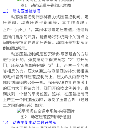
图1 动态流量平衡阀示意图
1.3 动态压差控制阀
动态压差控制阀亦称自力式压差控制阀、定
压差阀、动态压差平衡阀等，其工作原理：
2
△P=（q/K
）
。其阀体可设定压差值，通过调
v
整阀门自身的开度，能自动将系统两个关键点之
间的压差恒定在设定压差值。动态压差控制阀示
例如图2所示。
动态压差控制阀是基于弹簧-隔膜组合的方法
进行设计的。弹簧拉动平衡双阀芯“2”打开阀
门，压差AB施加在隔膜“3”上，产生一个与弹
簧相反的力。压力A通过与测量阀的排水管相连
的毛细管传到压差控制阀上；压力B从内部或外
部传到隔膜的另外一侧。当压差AB作用在隔膜上
的压力大于弹簧力时，阀门开始按比例关小，直
到找到一个新的平衡位置。这样，在压差控制阀
上产生一个附加压力降，限制了压差△PL（通过
二次回路的压差）加大。
图2 动态压差控制阀示意图
1.4 动态平衡电动二通开关阀
动态平衡电动二通开关阀具有动态平衡和电