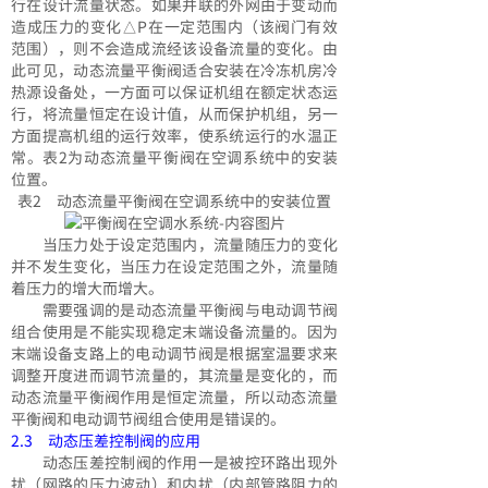
行在设计流量状态。如果并联的外网由于变动而
造成压力的变化△P在一定范围内（该阀门有效
范围），则不会造成流经该设备流量的变化。由
此可见，动态流量平衡阀适合安装在冷冻机房冷
热源设备处，一方面可以保证机组在额定状态运
行，将流量恒定在设计值，从而保护机组，另一
方面提高机组的运行效率，使系统运行的水温正
常。表2为动态流量平衡阀在空调系统中的安装
位置。
表2 动态流量平衡阀在空调系统中的安装位置
当压力处于设定范围内，流量随压力的变化
并不发生变化，当压力在设定范围之外，流量随
着压力的增大而增大。
需要强调的是动态流量平衡阀与电动调节阀
组合使用是不能实现稳定末端设备流量的。因为
末端设备支路上的电动调节阀是根据室温要求来
调整开度进而调节流量的，其流量是变化的，而
动态流量平衡阀作用是恒定流量，所以动态流量
平衡阀和电动调节阀组合使用是错误的。
2.3 动态压差控制阀的应用
动态压差控制阀的作用一是被控环路出现外
扰（网路的压力波动）和内扰（内部管路阻力的