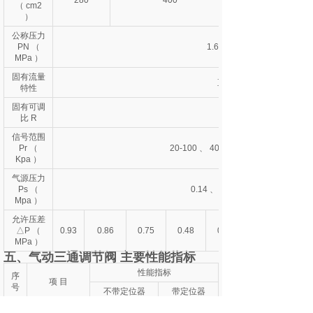
280
400
（ cm2
）
公称压力
PN （
1.6 2.5 4.0 6.4 10.0
MPa ）
固有流量
直线 等百分比
特性
固有可调
比 R
信号范围
Pr （
20-100 、 40-200 、 60-100 、 80-24
Kpa ）
气源压力
Ps （
0.14 、 0.25 、 0.28 、 0.40
Mpa ）
允许压差
△P （
0.93
0.86
0.75
0.48
0.31
MPa ）
五、气动三通调节阀 主要性能指标
性能指标
序
项 目
号
不带定位器
带定位器
基本误差＜