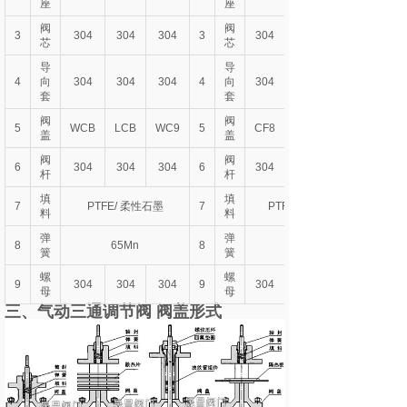
座
座
阀
阀
3
304
304
304
3
304
芯
芯
导
导
4
向
304
304
304
4
向
304
套
套
阀
阀
5
WCB
LCB
WC9
5
CF8
盖
盖
阀
阀
6
304
304
304
6
304
杆
杆
填
填
7
PTFE/ 柔性石墨
7
PTFE/ 柔性石墨
料
料
弹
弹
8
65Mn
8
簧
簧
螺
螺
9
304
304
304
9
304
母
母
三、气动三通调节阀 阀盖形式