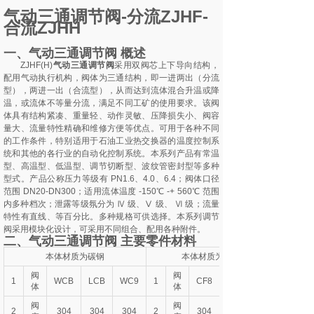
气动三通调节阀-分流ZJHF-
合流ZJHH
一、气动三通调节阀 概述
ZJHF(H)
气动三通调节阀
采用双阀芯上下导向结构，
配用气动执行机构，阀体为三通结构，即一进两出（分流
型），两进一出（合流型），从而达到流体混合升温或降
温，或流体不等量分流，满足不同工矿的使用要求。该阀
体具有结构紧凑、重量轻、动作灵敏、压降损失小、阀容
量大、流量特性精确和维修方便等优点。可用于各种不同
的工作条件，特别适用于石油工业热交换器的温度控制系
统和其他的各行业的自动化控制系统。本系列产品有常温
型、高温型、低温型、调节切断型、波纹管密封型等多种
型式。产品公称压力等级有 PN1.6、4.0、6.4；阀体口径
范围 DN20-DN300；适用流体温度 -150℃ -+ 560℃ 范围
内多种档次；泄露等级氛分为 Ⅳ 级、Ⅴ 级、 Ⅵ 级；流量
特性有直线、等百分比。多种规格可供选择。本系列调节
阀采用模块化设计，可采用不同组合、配用各种附件。
二、气动三通调节阀 主要零件材料
本体材质为碳钢
本体材质为不锈钢
阀
阀
1
WCB
LCB
WC9
1
CF8
体
体
阀
阀
2
304
304
304
2
304