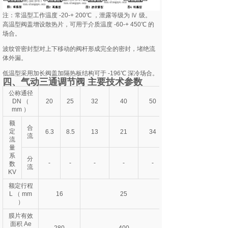
注：常温型工作温度 -20-+ 200℃ ，泄露等级为 Ⅳ 级。
高温型阀盖增设散热片，可用于介质温度 -60-+ 450℃ 的
场合。
波纹管密封型对上下移动的阀杆形成完全的密封，堵绝流
体外漏。
低温型采用加长阀盖加隔热板结构可于 -196℃ 深冷场合。
四、气动三通调节阀 主要技术参数
公称通径
DN （
20
25
32
40
50
mm ）
额
合
定
6.3
8.5
13
21
34
流
流
量
系
分
-
-
-
-
-
数
流
KV
额定行程
L （ mm
16
25
）
膜片有效
面积 Ae