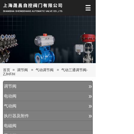
首页
≡
调节阀
≡
气动调节阀
≡
气动三通调节阀-
ZJHF/H
»
调节阀
»
电动阀
»
气动阀
»
执行器及附件
电磁阀